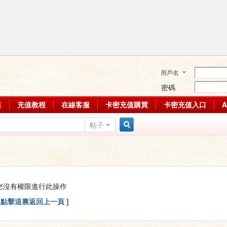
用戶名
密碼
值
充值教程
在線客服
卡密充值購買
卡密充值入口
帖子
搜
索
您沒有權限進行此操作
[ 點擊這裏返回上一頁 ]