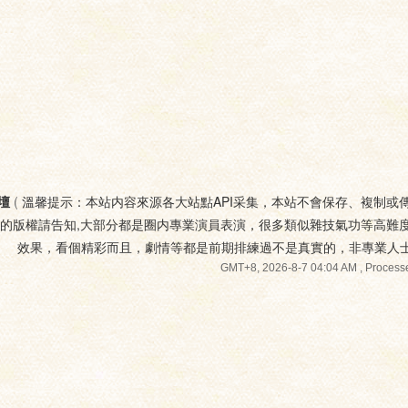
壇
(
溫馨提示：本站内容來源各大站點API采集，本站不會保存、複制或
您的版權請告知,大部分都是圈内專業演員表演，很多類似雜技氣功等高難
效果，看個精彩而且，劇情等都是前期排練過不是真實的，非專業人
GMT+8, 2026-8-7 04:04 AM
, Processe