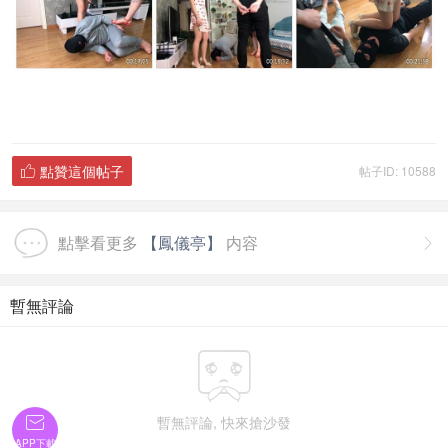
點贊這個帖子
帖子ID: 10588

點擊看更多
【鳳儀亭】
内容

暫無評論

暫無評論, 快來搶沙發

APP下載