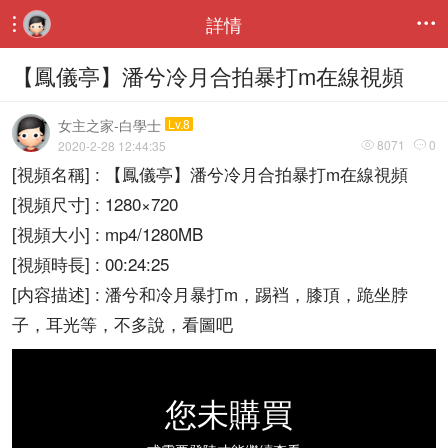
詳情


【鳳儀亭】潘兮冷月合拍暴打m在線視頻
女主之家-白學士
Lv.8
8071
0
2020-2-28 12:44:35


[視頻名稱] : 【鳳儀亭】潘兮冷月合拍暴打m在線視頻
[視頻尺寸] : 1280×720
[視頻大小] : mp4/1280MB
[視頻時長] : 00:24:25
[内容描述] : 潘兮和冷月暴打m，踢裆，膝頂，跪坐脖
子，耳光等，不多說，看圖吧
您未購買